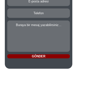
GÖNDER
DÜSSELDORF
Corneliusstraße 14 40215 Düsseldorf
Şimdi arayın