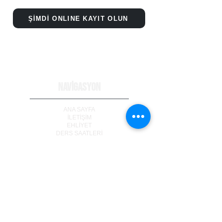
ŞİMDİ ONLINE KAYIT OLUN
NAVİGASYON
ANA SAYFA
İLETİ
Ş
İM
EHLİYET
DERS SAATLERİ
PAKETLER
FAQ
PARA CEZALARI
İLK YARDIM KURSU
MPU DANIŞMANLIK
İŞ
GOOGLEDA YORUM YAP
TRAF
İ
K DA
İ
RES
İ