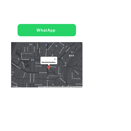
E-posta gönder
WhatApp
MÜLHEİM AN DER RUHR
Steinkampstraße 17
45476 Mülheim an
der Ruhr