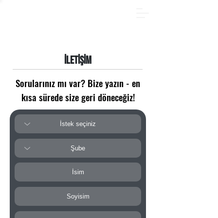
YAZ PAKETİ - Hemen çevrimiçi kayıt olun ve 185 €
tasarruf edin! Sadece
31.08.2026
tarihine kadar.
İLETİŞİM
Sorularınız mı var? Bize yazın - en
kısa sürede size geri döneceğiz!