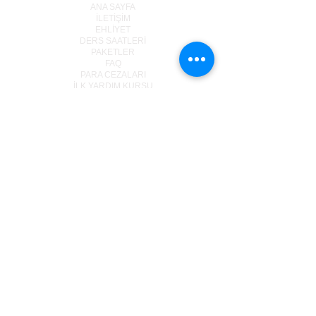
ANA SAYFA
İLETİ
Ş
İM
EHLİYET
DERS SAATLERİ
PAKETLER
FAQ
PARA CEZALARI
İLK YARDIM KURSU
MPU DANIŞMANLIK
İŞ
GOOGLEDA YORUM YAP
TRAF
İ
K DA
İ
RES
İ
DÜSSELDRİVE
Corneliusstr. 14
40215 Düsseldorf
0211 / 33 980 980
info@duesseldrive.de
www.duesseldrive.de
MÜLHEİM AN DER RUHR