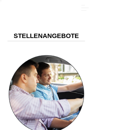
YAZ PAKETİ - Hemen çevrimiçi kayıt olun ve 185 €
tasarruf edin! Sadece
31.08.2026
tarihine kadar.
STELLENANGEBOTE