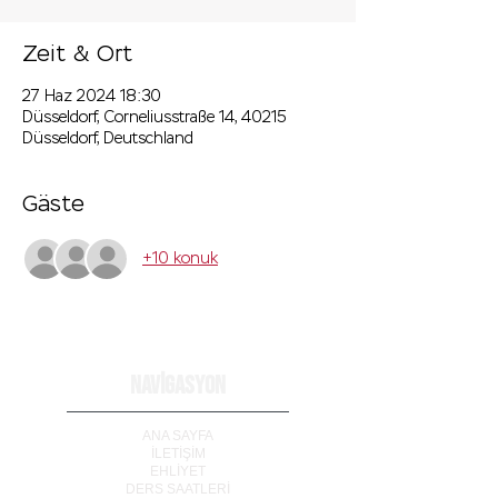
Zeit & Ort
27 Haz 2024 18:30
Düsseldorf, Corneliusstraße 14, 40215
Düsseldorf, Deutschland
Gäste
+10 konuk
NAVİGASYON
ANA SAYFA
İLETİ
Ş
İM
EHLİYET
DERS SAATLERİ