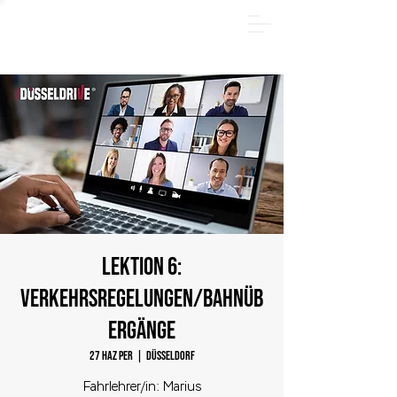
YAZ PAKETİ - Hemen çevrimiçi kayıt olun ve 185 €
tasarruf edin! Sadece
31.08.2026
tarihine kadar.
LEKTION 6:
Verkehrsregelungen/Bahnüb
ergänge
27 Haz Per
  |  
Düsseldorf
Fahrlehrer/in: Marius