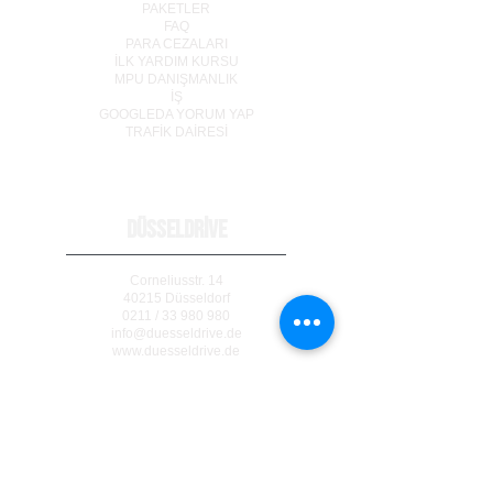
PAKETLER
FAQ
PARA CEZALARI
İLK YARDIM KURSU
MPU DANIŞMANLIK
İŞ
GOOGLEDA YORUM YAP
TRAF
İ
K DA
İ
RES
İ
DÜSSELDRİVE
Corneliusstr. 14
40215 Düsseldorf
0211 / 33 980 980
info@duesseldrive.de
www.duesseldrive.de
MÜLHEİM AN DER RUHR
Steinkampstr. 17
45476 Mülheim a. d. Ruhr