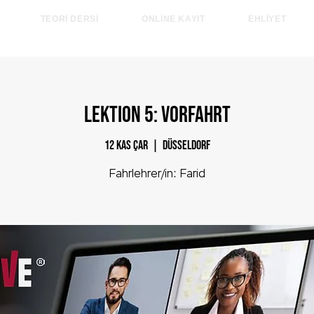
TEORİ DERSİ
ONLİNE KAYIT
EHLİYET
çevrimiçi kayıt olun ve 185 € tasarruf edin! Sadece 31.08.
LEKTION 5: Vorfahrt
12 Kas Çar
  |  
Düsseldorf
Fahrlehrer/in: Farid