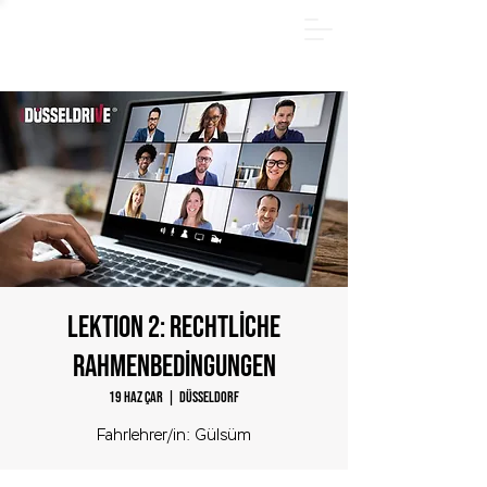
YAZ PAKETİ - Hemen çevrimiçi kayıt olun ve 185 €
tasarruf edin! Sadece
31.08.2026
tarihine kadar.
LEKTION 2: Rechtliche
Rahmenbedingungen
19 Haz Çar
  |  
Düsseldorf
Fahrlehrer/in: Gülsüm