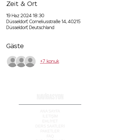
Zeit & Ort
19 Haz 2024 18:30
Düsseldorf, Corneliusstraße 14, 40215
Düsseldorf, Deutschland
Gäste
+7 konuk
NAVİGASYON
ANA SAYFA
İLETİ
Ş
İM
EHLİYET
DERS SAATLERİ
PAKETLER
FAQ