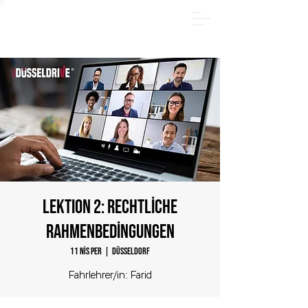
YAZ PAKETİ - Hemen çevrimiçi kayıt olun ve 185 €
tasarruf edin! Sadece
31.08.2026
tarihine kadar.
LEKTION 2: Rechtliche
Rahmenbedingungen
11 Nis Per
  |  
Düsseldorf
Fahrlehrer/in: Farid