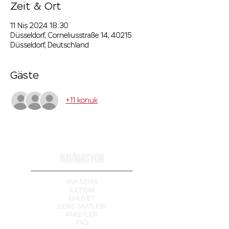
Zeit & Ort
11 Nis 2024 18:30
Düsseldorf, Corneliusstraße 14, 40215
Düsseldorf, Deutschland
Gäste
+11 konuk
NAVİGASYON
ANA SAYFA
İLETİ
Ş
İM
EHLİYET
DERS SAATLERİ
PAKETLER
FAQ