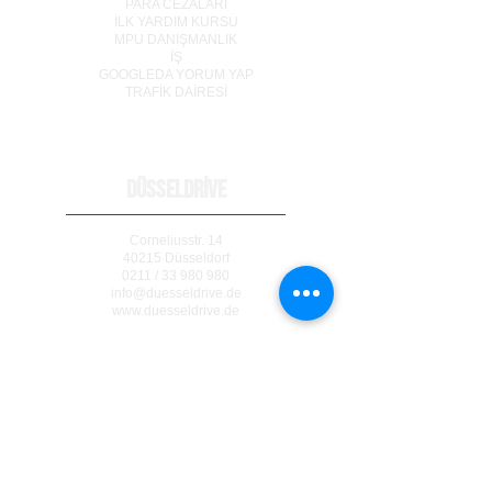
PARA CEZALARI
İLK YARDIM KURSU
MPU DANIŞMANLIK
İŞ
GOOGLEDA YORUM YAP
TRAF
İ
K DA
İ
RES
İ
DÜSSELDRİVE
Corneliusstr. 14
40215 Düsseldorf
0211 / 33 980 980
info@duesseldrive.de
www.duesseldrive.de
MÜLHEİM AN DER RUHR
Steinkampstr. 17
45476 Mülheim a. d. Ruhr
0208 / 740 333 77
info@duesseldrive.de
www.duesseldrive.de/mh