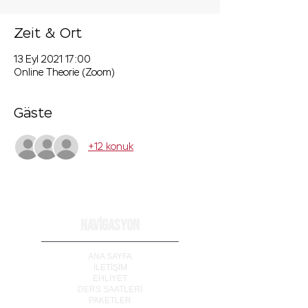
Zeit & Ort
13 Eyl 2021 17:00
Online Theorie (Zoom)
Gäste
+12 konuk
NAVİGASYON
ANA SAYFA
İLETİ
Ş
İM
EHLİYET
DERS SAATLERİ
PAKETLER