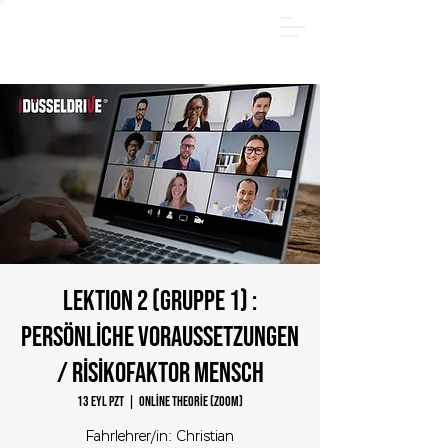
YAZ PAKETİ - Hemen çevrimiçi kayıt olun ve 185 €
tasarruf edin! Sadece
31.08.2026
tarihine kadar.
LEKTION 2 (Gruppe 1) :
Persönliche Voraussetzungen
/ Risikofaktor Mensch
13 Eyl Pzt
  |  
Online Theorie (Zoom)
Fahrlehrer/in: Christian