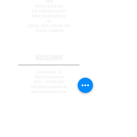
FAQ
PARA CEZALARI
İLK YARDIM KURSU
MPU DANIŞMANLIK
İŞ
GOOGLEDA YORUM YAP
TRAF
İ
K DA
İ
RES
İ
DÜSSELDRİVE
Corneliusstr. 14
40215 Düsseldorf
0211 / 33 980 980
info@duesseldrive.de
www.duesseldrive.de
MÜLHEİM AN DER RUHR
Steinkampstr. 17
45476 Mülheim a. d. Ruhr
0208 / 740 333 77