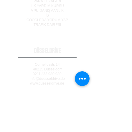
PARA CEZALARI
İLK YARDIM KURSU
MPU DANIŞMANLIK
İŞ
GOOGLEDA YORUM YAP
TRAF
İ
K DA
İ
RES
İ
DÜSSELDRİVE
Corneliusstr. 14
40215 Düsseldorf
0211 / 33 980 980
info@duesseldrive.de
www.duesseldrive.de
MÜLHEİM AN DER RUHR
Steinkampstr. 17
45476 Mülheim a. d. Ruhr
0208 / 740 333 77
info@duesseldrive.de
www.duesseldrive.de/mh