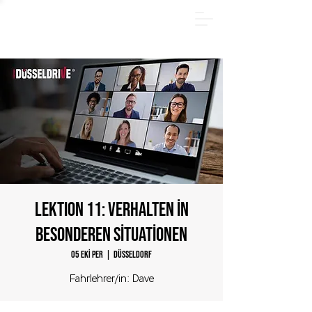
YAZ PAKETİ - Hemen çevrimiçi kayıt olun ve 185 €
tasarruf edin! Sadece
31.08.2026
tarihine kadar.
LEKTION 11: Verhalten in
besonderen Situationen
05 Eki Per
  |  
Düsseldorf
Fahrlehrer/in: Dave