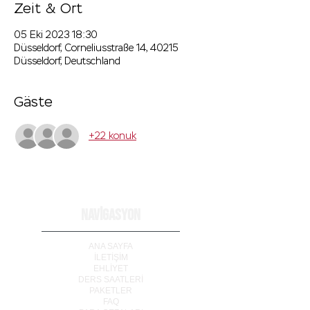
Zeit & Ort
05 Eki 2023 18:30
Düsseldorf, Corneliusstraße 14, 40215
Düsseldorf, Deutschland
Gäste
+22 konuk
NAVİGASYON
ANA SAYFA
İLETİ
Ş
İM
EHLİYET
DERS SAATLERİ
PAKETLER
FAQ