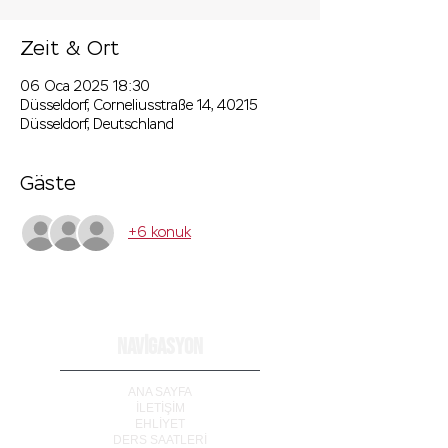
Zeit & Ort
06 Oca 2025 18:30
Düsseldorf, Corneliusstraße 14, 40215
Düsseldorf, Deutschland
Gäste
+6 konuk
NAVİGASYON
ANA SAYFA
İLETİ
Ş
İM
EHLİYET
DERS SAATLERİ