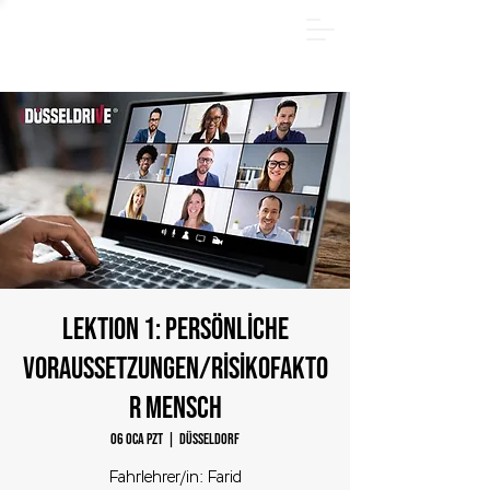
YAZ PAKETİ - Hemen çevrimiçi kayıt olun ve 185 €
tasarruf edin! Sadece
31.08.2026
tarihine kadar.
LEKTION 1: Persönliche
Voraussetzungen/Risikofakto
r Mensch
06 Oca Pzt
  |  
Düsseldorf
Fahrlehrer/in: Farid