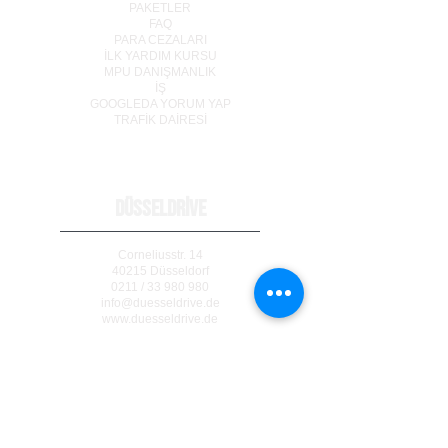
PAKETLER
FAQ
PARA CEZALARI
İLK YARDIM KURSU
MPU DANIŞMANLIK
İŞ
GOOGLEDA YORUM YAP
TRAF
İ
K DA
İ
RES
İ
DÜSSELDRİVE
Corneliusstr. 14
40215 Düsseldorf
0211 / 33 980 980
info@duesseldrive.de
www.duesseldrive.de
MÜLHEİM AN DER RUHR
Steinkampstr. 17
45476 Mülheim a. d. Ruhr