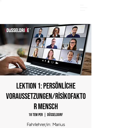
YAZ PAKETİ - Hemen çevrimiçi kayıt olun ve 185 €
tasarruf edin! Sadece
31.08.2026
tarihine kadar.
LEKTION 1: Persönliche
Voraussetzungen/Risikofakto
r Mensch
18 Tem Per
  |  
Düsseldorf
Fahrlehrer/in: Marius