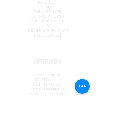
PAKETLER
FAQ
PARA CEZALARI
İLK YARDIM KURSU
MPU DANIŞMANLIK
İŞ
GOOGLEDA YORUM YAP
TRAF
İ
K DA
İ
RES
İ
DÜSSELDRİVE
Corneliusstr. 14
40215 Düsseldorf
0211 / 33 980 980
info@duesseldrive.de
www.duesseldrive.de
MÜLHEİM AN DER RUHR
Steinkampstr. 17
45476 Mülheim a. d. Ruhr