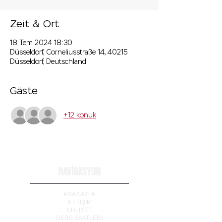
Zeit & Ort
18 Tem 2024 18:30
Düsseldorf, Corneliusstraße 14, 40215
Düsseldorf, Deutschland
Gäste
+12 konuk
NAVİGASYON
ANA SAYFA
İLETİ
Ş
İM
EHLİYET
DERS SAATLERİ