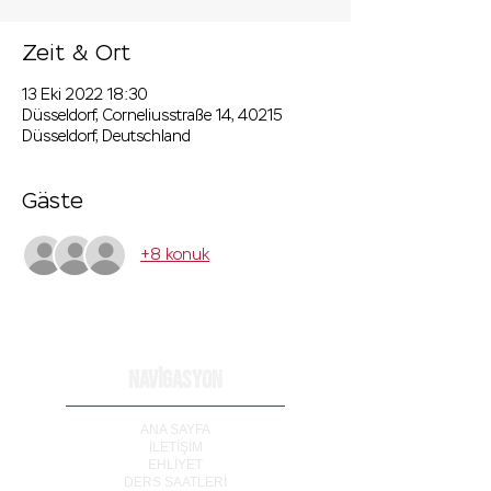
Zeit & Ort
13 Eki 2022 18:30
Düsseldorf, Corneliusstraße 14, 40215
Düsseldorf, Deutschland
Gäste
+8 konuk
NAVİGASYON
ANA SAYFA
İLETİ
Ş
İM
EHLİYET
DERS SAATLERİ