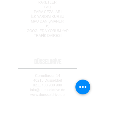
PAKETLER
FAQ
PARA CEZALARI
İLK YARDIM KURSU
MPU DANIŞMANLIK
İŞ
GOOGLEDA YORUM YAP
TRAF
İ
K DA
İ
RES
İ
DÜSSELDRİVE
Corneliusstr. 14
40215 Düsseldorf
0211 / 33 980 980
info@duesseldrive.de
www.duesseldrive.de
MÜLHEİM AN DER RUHR
Steinkampstr. 17
45476 Mülheim a. d. Ruhr