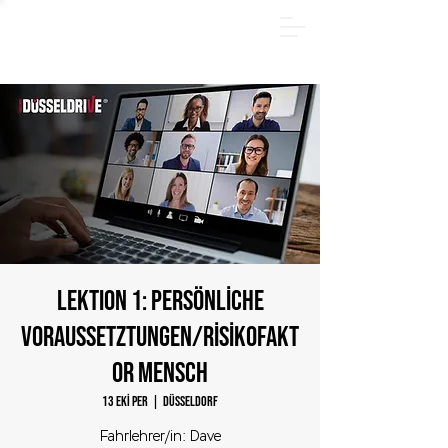
YAZ PAKETİ - Hemen çevrimiçi kayıt olun ve 185 €
tasarruf edin! Sadece
31.08.2026
tarihine kadar.
LEKTION 1: Persönliche
Voraussetztungen/Risikofakt
or Mensch
13 Eki Per
  |  
Düsseldorf
Fahrlehrer/in: Dave