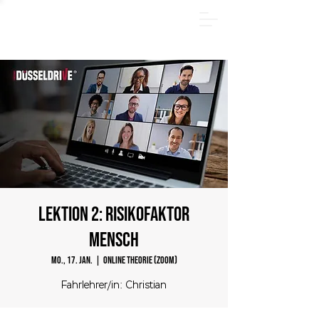
SOMMER PAKET - Jetzt online anmelden und 185€
sparen! Nur bis zum
31.08.2026
.
LEKTION 2: Risikofaktor
Mensch
Mo., 17. Jan.
  |  
Online Theorie (Zoom)
Fahrlehrer/in: Christian