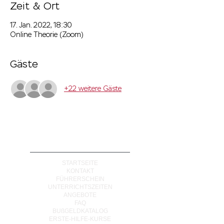
Zeit & Ort
17. Jan. 2022, 18:30
Online Theorie (Zoom)
Gäste
+22 weitere Gäste
NAVIGATION
STARTSEITE
KONTAKT
FÜHRERSCHEIN
UNTERRICHTSZEITEN
ANGEBOTE
FAQ
BUßGELDKATALOG
ERSTE-HILFE-KURSE