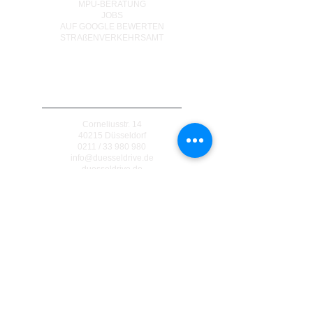
MPU-BERATUNG
JOBS
AUF GOOGLE BEWERTEN
STRAßENVERKEHRSAMT
DÜSSELDORF
Corneliusstr. 14
40215 Düsseldorf
0211 / 33 980 980
info@duesseldrive.de
duesseldrive.de
MÜLHEIM AN DER RUHR
Steinkampstr. 17
45476 Mülheim a. d. Ruhr
0208 / 740 333 77
info@duesseldrive.de
duesseldrive.de/mh