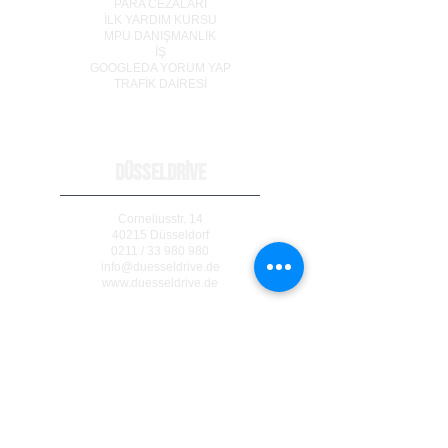
PARA CEZALARI
İLK YARDIM KURSU
MPU DANIŞMANLIK
İŞ
GOOGLEDA YORUM YAP
TRAF
İ
K DA
İ
RES
İ
DÜSSELDRİVE
Corneliusstr. 14
40215 Düsseldorf
0211 / 33 980 980
info@duesseldrive.de
www.duesseldrive.de
MÜLHEİM AN DER RUHR
Steinkampstr. 17
45476 Mülheim a. d. Ruhr
0208 / 740 333 77
info@duesseldrive.de
www.duesseldrive.de/mh