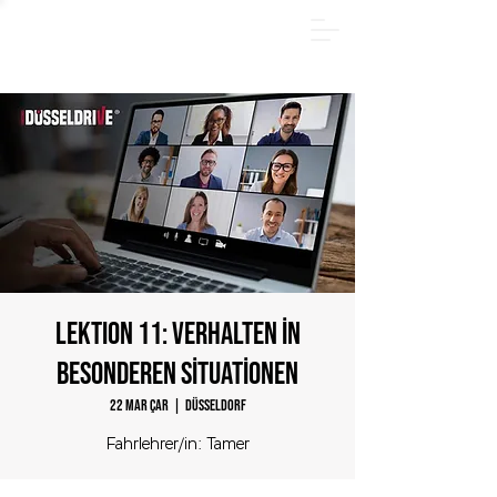
YAZ PAKETİ - Hemen çevrimiçi kayıt olun ve 185 €
tasarruf edin! Sadece
31.08.2026
tarihine kadar.
LEKTION 11: Verhalten in
besonderen Situationen
22 Mar Çar
  |  
Düsseldorf
Fahrlehrer/in: Tamer