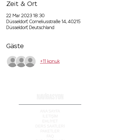
Zeit & Ort
22 Mar 2023 18:30
Düsseldorf, Corneliusstraße 14, 40215
Düsseldorf, Deutschland
Gäste
+11 konuk
NAVİGASYON
ANA SAYFA
İLETİ
Ş
İM
EHLİYET
DERS SAATLERİ
PAKETLER
FAQ