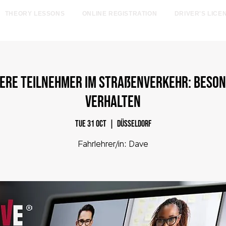
THEORY LESSONS
ONLINE REGISTRATION
DRIVER'S LICE
egister online now and save €185! Offer valid only throu
dere Teilnehmer im Straßenverkehr: Beso
Verhalten
Tue 31 Oct
  |  
Düsseldorf
Fahrlehrer/in: Dave