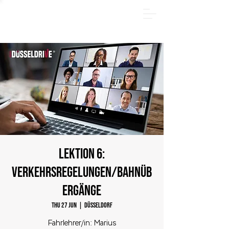
SUMMER PACKAGE - Register online now and save
€185! Offer valid only through August 31, 2026.
LEKTION 6:
Verkehrsregelungen/Bahnüb
ergänge
Thu 27 Jun
  |  
Düsseldorf
Fahrlehrer/in: Marius