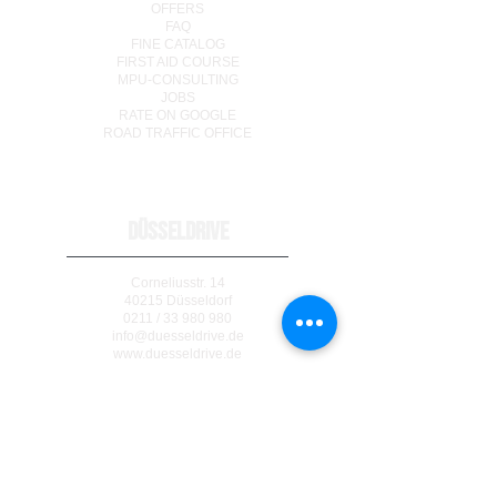
OFFERS
FAQ
FINE CATALOG
FIRST AID COURSE
MPU-CONSULTING
JOBS
RATE ON GOOGLE
ROAD TRAFFIC OFFICE
DÜSSELDRIVE
Corneliusstr. 14
40215 Düsseldorf
0211 / 33 980 980
info@duesseldrive.de
www.duesseldrive.de
MÜLHEIM AN DER RUHR
Steinkampstr. 17
45476 Mülheim a. d. Ruhr