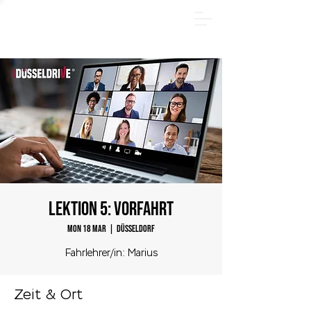
SUMMER PACKAGE - Register online now and save
€185! Offer valid only through August 31, 2026.
LEKTION 5: Vorfahrt
Mon 18 Mar
  |  
Düsseldorf
Fahrlehrer/in: Marius
Zeit & Ort