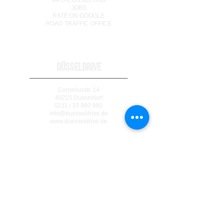
MPU-CONSULTING
JOBS
RATE ON GOOGLE
ROAD TRAFFIC OFFICE
DÜSSELDRIVE
Corneliusstr. 14
40215 Düsseldorf
0211 / 33 980 980
info@duesseldrive.de
www.duesseldrive.de
MÜLHEIM AN DER RUHR
Steinkampstr. 17
45476 Mülheim a. d. Ruhr
0208 / 740 333 77
info@duesseldrive.de
www.duesseldrive.de/mh