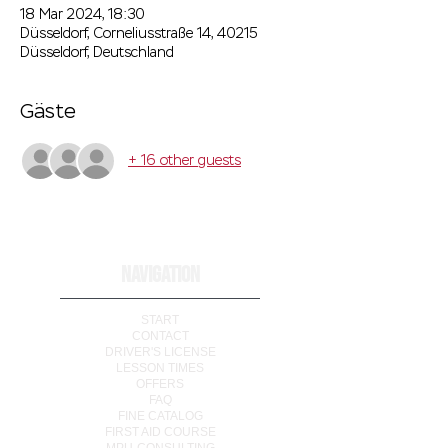
18 Mar 2024, 18:30
Düsseldorf, Corneliusstraße 14, 40215
Düsseldorf, Deutschland
Gäste
+ 16 other guests
NAVIGATION
START
CONTACT
DRIVER'S LICENSE
LESSON TIMES
OFFERS
FAQ
FINE CATALOG
FIRST AID COURSE