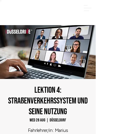
SUMMER PACKAGE - Register online now and save
€185! Offer valid only through August 31, 2026.
LEKTION 4:
Straßenverkehrssystem und
seine Nutzung
Wed 28 Aug
  |  
Düsseldorf
Fahrlehrer/in: Marius