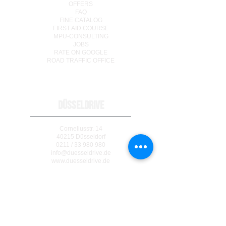
OFFERS
FAQ
FINE CATALOG
FIRST AID COURSE
MPU-CONSULTING
JOBS
RATE ON GOOGLE
ROAD TRAFFIC OFFICE
DÜSSELDRIVE
Corneliusstr. 14
40215 Düsseldorf
0211 / 33 980 980
info@duesseldrive.de
www.duesseldrive.de
MÜLHEIM AN DER RUHR
Steinkampstr. 17
45476 Mülheim a. d. Ruhr