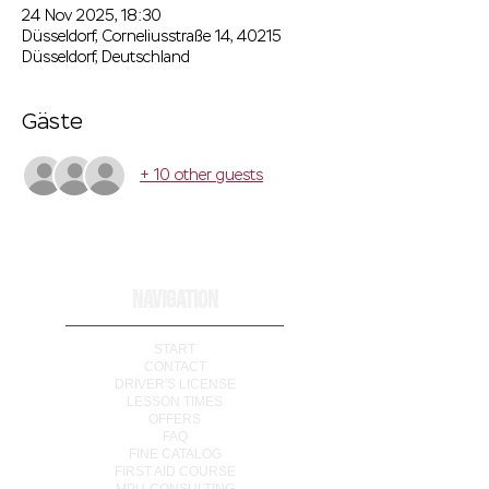
24 Nov 2025, 18:30
Düsseldorf, Corneliusstraße 14, 40215
Düsseldorf, Deutschland
Gäste
+ 10 other guests
NAVIGATION
START
CONTACT
DRIVER'S LICENSE
LESSON TIMES
OFFERS
FAQ
FINE CATALOG
FIRST AID COURSE