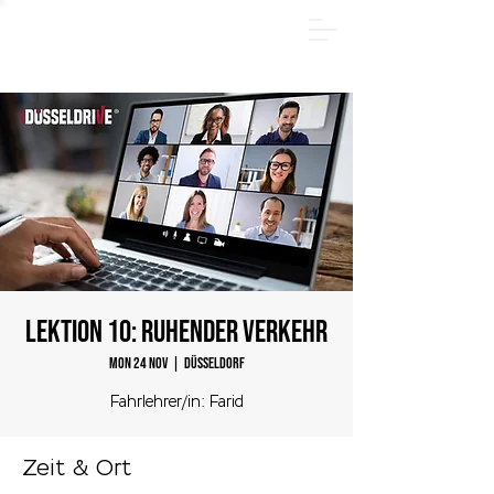
SUMMER PACKAGE - Register online now and save
€185! Offer valid only through August 31, 2026.
LEKTION 10: Ruhender Verkehr
Mon 24 Nov
  |  
Düsseldorf
Fahrlehrer/in: Farid
Zeit & Ort