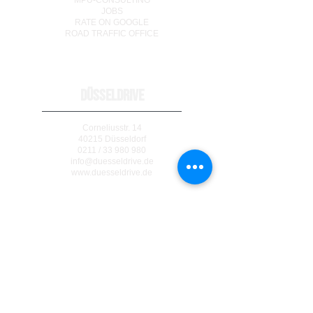
MPU-CONSULTING
JOBS
RATE ON GOOGLE
ROAD TRAFFIC OFFICE
DÜSSELDRIVE
Corneliusstr. 14
40215 Düsseldorf
0211 / 33 980 980
info@duesseldrive.de
www.duesseldrive.de
MÜLHEIM AN DER RUHR
Steinkampstr. 17
45476 Mülheim a. d. Ruhr
0208 / 740 333 77
info@duesseldrive.de
www.duesseldrive.de/mh